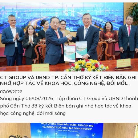
CT GROUP VÀ UBND TP. CẦN THƠ KÝ KẾT BIÊN BẢN GHI
NHỚ HỢP TÁC VỀ KHOA HỌC, CÔNG NGHỆ, ĐỔI MỚI
SÁNG TẠO VÀ CHUYỂN ĐỔI SỐ, PHÁT TRIỂN CÁC SẢN
07/08/2026
PHẨM CÔNG NGHỆ CHIẾN LƯỢC
Sáng ngày 06/08/2026, Tập đoàn CT Group và UBND thành
phố Cần Thơ đã ký kết Biên bản ghi nhớ hợp tác về khoa
học, công nghệ, đổi mới sáng