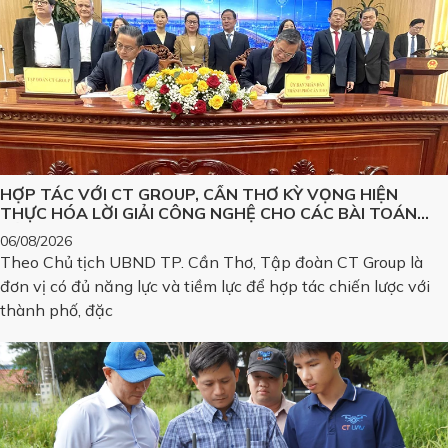
HỢP TÁC VỚI CT GROUP, CẦN THƠ KỲ VỌNG HIỆN
THỰC HÓA LỜI GIẢI CÔNG NGHỆ CHO CÁC BÀI TOÁN
LỚN
06/08/2026
Theo Chủ tịch UBND TP. Cần Thơ, Tập đoàn CT Group là
đơn vị có đủ năng lực và tiềm lực để hợp tác chiến lược với
thành phố, đặc