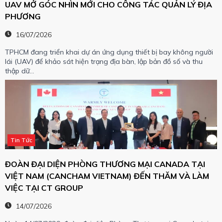
UAV MỞ GÓC NHÌN MỚI CHO CÔNG TÁC QUẢN LÝ ĐỊA
PHƯƠNG
16/07/2026
TPHCM đang triển khai dự án ứng dụng thiết bị bay không người
lái (UAV) để khảo sát hiện trạng địa bàn, lập bản đồ số và thu
thập dữ…
Tin Tức
ĐOÀN ĐẠI DIỆN PHÒNG THƯƠNG MẠI CANADA TẠI
VIỆT NAM (CANCHAM VIETNAM) ĐẾN THĂM VÀ LÀM
VIỆC TẠI CT GROUP
14/07/2026