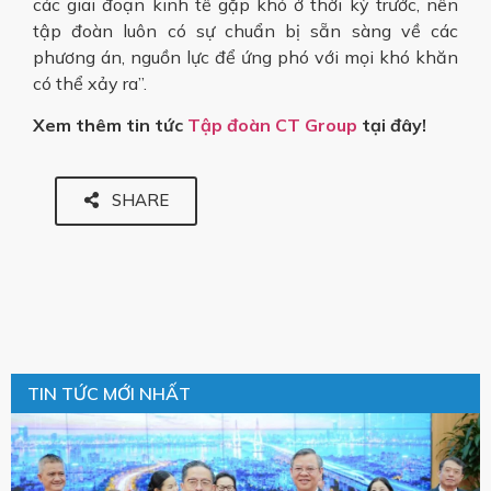
các giai đoạn kinh tế gặp khó ở thời kỳ trước, nên
tập đoàn luôn có sự chuẩn bị sẵn sàng về các
phương án, nguồn lực để ứng phó với mọi khó khăn
có thể xảy ra”.
Xem thêm tin tức
Tập đoàn CT Group
tại đây!
SHARE
TIN TỨC MỚI NHẤT