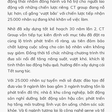
động thái nhằm đồng hành và hỗ trợ cho người lao
động với những chiến lược riêng. CT group đang nỗ
lực hơn, cố gắng “vượt bão” với chiến lược tiếp nhận
25.000 nhân sự đang khó khăn về việc làm.
Nhờ đã xây dựng tốt kế hoạch 30 năm lần 2, CT
Group vẫn tiếp tục kiên định với mục tiêu đã đặt ra
cùng lộ trình phát triển rõ ràng, ưu tiên đảm bảo
chất lượng cuộc sống cho cán bộ nhân viên không
suy giảm. Đồng thời tổ chức những chương trình thi
đua sôi nổi để tăng năng suất, vượt khó, khích lệ
tinh thần lao động hiệu quả, hướng đến xây dựng cái
Tết sung túc.
Với 25.000 nhân sự tuyển mới sẽ được đào tạo để
đưa vào 9 ngành lớn bao gồm 3 ngành trường tồn là
phát triển đô thị, nhà ở, khu công nghiệp, bất động
sản nghỉ dưỡng, bất động sản hậu cần; phát triển
hạ tầng, môi trường; lĩnh vực ăn uống, chăm sóc sức
khỏe. Và 6 ngành tương lai là công nghệ gene và tế