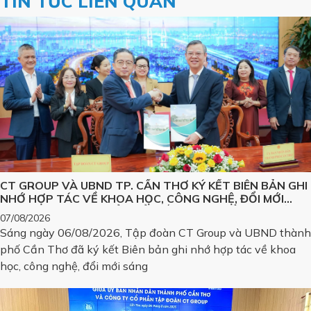
TIN TỨC LIÊN QUAN
CT GROUP VÀ UBND TP. CẦN THƠ KÝ KẾT BIÊN BẢN GHI
NHỚ HỢP TÁC VỀ KHOA HỌC, CÔNG NGHỆ, ĐỔI MỚI
SÁNG TẠO VÀ CHUYỂN ĐỔI SỐ, PHÁT TRIỂN CÁC SẢN
07/08/2026
PHẨM CÔNG NGHỆ CHIẾN LƯỢC
Sáng ngày 06/08/2026, Tập đoàn CT Group và UBND thành
phố Cần Thơ đã ký kết Biên bản ghi nhớ hợp tác về khoa
học, công nghệ, đổi mới sáng