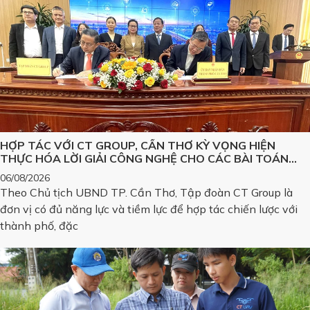
HỢP TÁC VỚI CT GROUP, CẦN THƠ KỲ VỌNG HIỆN
THỰC HÓA LỜI GIẢI CÔNG NGHỆ CHO CÁC BÀI TOÁN
LỚN
06/08/2026
Theo Chủ tịch UBND TP. Cần Thơ, Tập đoàn CT Group là
đơn vị có đủ năng lực và tiềm lực để hợp tác chiến lược với
thành phố, đặc