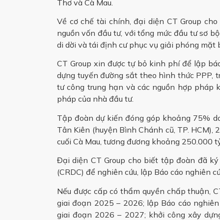
Thơ và Cà Mau.
Về cơ chế tài chính, đại diện CT Group cho 
nguồn vốn đầu tư, với tổng mức đầu tư sơ bộ
di dời và tái định cư phục vụ giải phóng mặt 
CT Group xin được tự bỏ kinh phí để lập báo
dựng tuyến đường sắt theo hình thức PPP, 
tư công trung hạn và các nguồn hợp pháp k
pháp của nhà đầu tư.
Tập đoàn dự kiến đóng góp khoảng 75% doa
Tân Kiên (huyện Bình Chánh cũ, TP. HCM), 
cuối Cà Mau, tương đương khoảng 250.000 t
Đại diện CT Group cho biết tập đoàn đã ký
(CRDC) để nghiên cứu, lập Báo cáo nghiên cứu
Nếu được cấp có thẩm quyền chấp thuận, CT
giai đoạn 2025 – 2026; lập Báo cáo nghiên
giai đoạn 2026 – 2027; khởi công xây dự