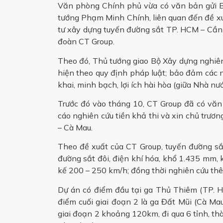
Văn phòng Chính phủ vừa có văn bản gửi Bộ
tướng Phạm Minh Chính, liên quan đến đề xuấ
tư xây dựng tuyến đường sắt TP. HCM – Cần
đoàn CT Group.
Theo đó, Thủ tướng giao Bộ Xây dựng nghiê
hiện theo quy định pháp luật; bảo đảm các n
khai, minh bạch, lợi ích hài hòa (giữa Nhà nướ
Trước đó vào tháng 10, CT Group đã có vă
cáo nghiên cứu tiền khả thi và xin chủ trư
– Cà Mau.
Theo đề xuất của CT Group, tuyến đường s
đường sắt đôi, điện khí hóa, khổ 1.435 mm, 
kế 200 – 250 km/h; đồng thời nghiên cứu th
Dự án có điểm đầu tại ga Thủ Thiêm (TP. H
điểm cuối giai đoạn 2 là ga Đất Mũi (Cà Ma
giai đoạn 2 khoảng 120km, đi qua 6 tỉnh, 