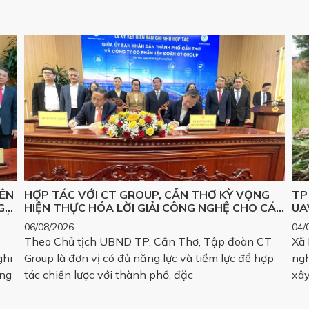
IÊN
HỢP TÁC VỚI CT GROUP, CẦN THƠ KỲ VỌNG
TP
G
HIỆN THỰC HÓA LỜI GIẢI CÔNG NGHỆ CHO CÁC
UA
SỐ,
BÀI TOÁN LỚN
06/08/2026
04/
Theo Chủ tịch UBND TP. Cần Thơ, Tập đoàn CT
Xã 
ghi
Group là đơn vị có đủ năng lực và tiềm lực để hợp
ngh
áng
tác chiến lược với thành phố, đặc
xây