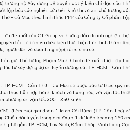
 trưởng Bộ Xây dựng để truyền đạt ý kiến chỉ đạo của Th
t lập báo cáo nghiên cứu tiền khả thi và xin chủ trương đầ
 Thơ – Cà Mau theo hình thức PPP của Công ty Cổ phần Tậ
n cứu đề xuất của CT Group và hướng dẫn doanh nghiệp thự
guyên tắc cơ bản và điều kiện thực hiện trên tinh thần côn
c, người dân và doanh nghiệp), rủi ro chia sẻ.
n bản gửi Thủ tướng Phạm Minh Chính đề xuất được lập bá
ơng đầu tư xây dựng dự án tuyến đường sắt TP. HCM – Cần Th
ắt TP. HCM – Cần Thơ – Cà Mau sẽ được đầu tư theo quy m
khai thác hỗn hợp hành khách và hàng hóa, với vận tốc thiế
êm phương án vận tốc 300 – 350 km/h.
CM), điểm cuối giai đoạn 1 là ga Cái Răng (TP. Cần Thơ) v
u). Chiều dài tuyến trong giai đoạn 1 dự kiến khoảng 160km
thành phố gồm TP. HCM, Tây Ninh, Đồng Tháp, Vĩnh Long, Cầ