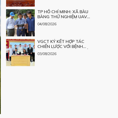
LỚN
TP HỒ CHÍ MINH: XÃ BÀU
BÀNG THỬ NGHIỆM UAV
XÂY DỰNG BẢN ĐỒ 3D
04/08/2026
VGCT KÝ KẾT HỢP TÁC
CHIẾN LƯỢC VỚI BỆNH
VIỆN MẮT NGHỆ AN TRIỂN
03/08/2026
KHAI DỰ ÁN GIÁC MẠC
SINH HỌC