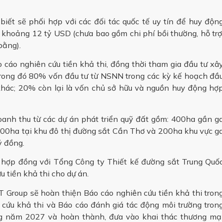
biết sẽ phối hợp với các đối tác quốc tế uy tín để huy độn
 khoảng 12 tỷ USD (chưa bao gồm chi phí bồi thường, hỗ trợ
bằng).
 cáo nghiên cứu tiền khả thi, đồng thời tham gia đầu tư xâ
trong đó 80% vốn đầu tư từ NSNN trong các kỳ kế hoạch đầ
hác; 20% còn lại là vốn chủ sở hữu và nguồn huy động hợ
nh thu từ các dự án phát triển quỹ đất gồm: 400ha gần g
200ha tại khu đô thị đường sắt Cần Thơ và 200ha khu vực g
ỷ đồng.
 hợp đồng với Tổng Công ty Thiết kế đường sắt Trung Quố
 tiền khả thi cho dự án.
 Group sẽ hoàn thiện Báo cáo nghiên cứu tiền khả thi tron
 cứu khả thi và Báo cáo đánh giá tác động môi trường tron
ng năm 2027 và hoàn thành, đưa vào khai thác thương mạ