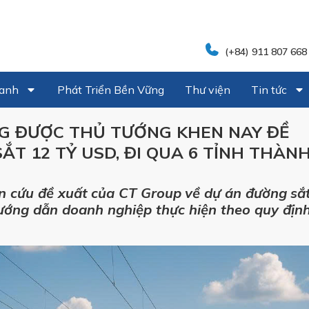
(+84) 911 807 668
oanh
Phát Triển Bền Vững
Thư viện
Tin tức
G ĐƯỢC THỦ TƯỚNG KHEN NAY ĐỀ
T 12 TỶ USD, ĐI QUA 6 TỈNH THÀN
n cứu đề xuất của CT Group về dự án đường sắ
ớng dẫn doanh nghiệp thực hiện theo quy địn