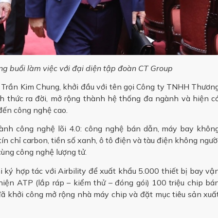
g buổi làm việc với đại diện tập đoàn CT Group
Trần Kim Chung, khởi đầu với tên gọi Công ty TNHH Thươn
 thức ra đời, mở rộng thành hệ thống đa ngành và hiện c
 đến công nghệ cao.
ành công nghệ lõi 4.0: công nghệ bán dẫn, máy bay khôn
 tín chỉ carbon, tiền số xanh, ô tô điện và tàu điện không ngườ
 cùng công nghệ lượng tử.
 ký hợp tác với Airbility để xuất khẩu 5.000 thiết bị bay vậ
hiện ATP (lắp ráp – kiểm thử – đóng gói) 100 triệu chip bá
đã khởi công mở rộng nhà máy chip và đặt mục tiêu sản xuấ