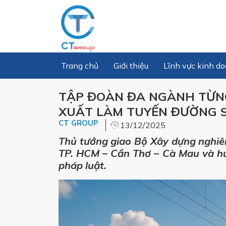
Trang chủ
Giới thiệu
Lĩnh vực kinh d
TẬP ĐOÀN ĐA NGÀNH TỪN
XUẤT LÀM TUYẾN ĐƯỜNG SẮ
CT GROUP
13/12/2025
Thủ tướng giao Bộ Xây dựng nghiê
TP. HCM – Cần Thơ – Cà Mau và hư
pháp luật.