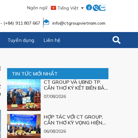
Ngôn ngữ:
Tiếng Việt
English
 - (+84) 911 807 667
info@ctgroupvietnam.com
Tuyển dụng
Liên hệ
H
TIN TỨC MỚI NHẤT
CT GROUP VÀ UBND TP.
t
CẦN THƠ KÝ KẾT BIÊN BẢN
h
GHI NHỚ HỢP TÁC VỀ
07/08/2026
KHOA HỌC, CÔNG NGHỆ,
ĐỔI MỚI SÁNG TẠO VÀ
CHUYỂN ĐỔI SỐ, PHÁT
HỢP TÁC VỚI CT GROUP,
TRIỂN CÁC SẢN PHẨM
CẦN THƠ KỲ VỌNG HIỆN
CÔNG NGHỆ CHIẾN LƯỢC
THỰC HÓA LỜI GIẢI CÔNG
06/08/2026
NGHỆ CHO CÁC BÀI TOÁN