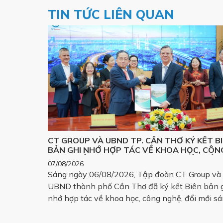
TIN TỨC LIÊN QUAN
CT GROUP VÀ UBND TP. CẦN THƠ KÝ KẾT B
BẢN GHI NHỚ HỢP TÁC VỀ KHOA HỌC, CÔN
NGHỆ, ĐỔI MỚI SÁNG TẠO VÀ CHUYỂN ĐỔI 
07/08/2026
PHÁT TRIỂN CÁC SẢN PHẨM CÔNG NGHỆ
Sáng ngày 06/08/2026, Tập đoàn CT Group và
CHIẾN LƯỢC
UBND thành phố Cần Thơ đã ký kết Biên bản 
nhớ hợp tác về khoa học, công nghệ, đổi mới s