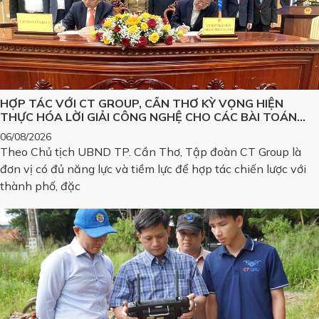
HỢP TÁC VỚI CT GROUP, CẦN THƠ KỲ VỌNG HIỆN
THỰC HÓA LỜI GIẢI CÔNG NGHỆ CHO CÁC BÀI TOÁN
LỚN
06/08/2026
Theo Chủ tịch UBND TP. Cần Thơ, Tập đoàn CT Group là
đơn vị có đủ năng lực và tiềm lực để hợp tác chiến lược với
thành phố, đặc