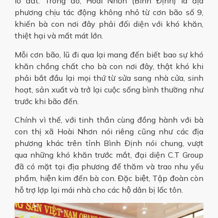
lở đất. Trong đó, Hoài Nhơn (Bình Định) là địa
phương chịu tác động không nhỏ từ cơn bão số 9,
khiến bà con nơi đây phải đối diện với khó khăn,
thiệt hại và mất mát lớn.
Mỗi cơn bão, lũ đi qua lại mang đến biết bao sự khó
khăn chồng chất cho bà con nơi đây, thật khó khi
phải bắt đầu lại mọi thứ từ sửa sang nhà cửa, sinh
hoạt, sản xuất và trở lại cuộc sống bình thường như
trước khi bão đến.
Chính vì thế, với tinh thần cùng đồng hành với bà
con thị xã Hoài Nhơn nói riêng cũng như các địa
phương khác trên tỉnh Bình Định nói chung, vượt
qua những khó khăn trước mắt, đại diện C.T Group
đã có mặt tại địa phương để thăm và trao nhu yếu
phẩm, hiện kim đến bà con. Đặc biệt, Tập đoàn còn
hỗ trợ lợp lại mái nhà cho các hộ dân bị lốc tôn.