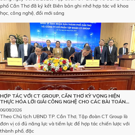
phố Cần Thơ đã ký kết Biên bản ghi nhớ hợp tác về khoa
học, công nghệ, đổi mới sáng
HỢP TÁC VỚI CT GROUP, CẦN THƠ KỲ VỌNG HIỆN
THỰC HÓA LỜI GIẢI CÔNG NGHỆ CHO CÁC BÀI TOÁN
LỚN
06/08/2026
Theo Chủ tịch UBND TP. Cần Thơ, Tập đoàn CT Group là
đơn vị có đủ năng lực và tiềm lực để hợp tác chiến lược với
thành phố, đặc