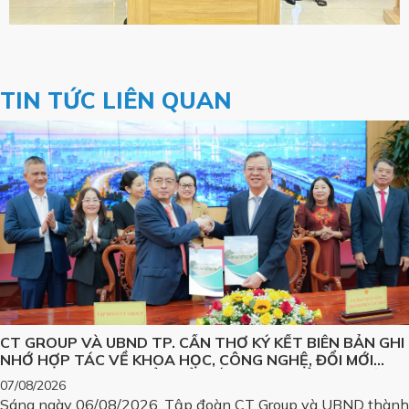
TIN TỨC LIÊN QUAN
CT GROUP VÀ UBND TP. CẦN THƠ KÝ KẾT BIÊN BẢN GHI
NHỚ HỢP TÁC VỀ KHOA HỌC, CÔNG NGHỆ, ĐỔI MỚI
SÁNG TẠO VÀ CHUYỂN ĐỔI SỐ, PHÁT TRIỂN CÁC SẢN
07/08/2026
PHẨM CÔNG NGHỆ CHIẾN LƯỢC
Sáng ngày 06/08/2026, Tập đoàn CT Group và UBND thành