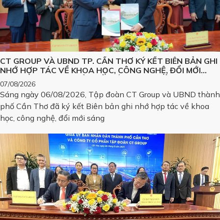
CT GROUP VÀ UBND TP. CẦN THƠ KÝ KẾT BIÊN BẢN GHI
NHỚ HỢP TÁC VỀ KHOA HỌC, CÔNG NGHỆ, ĐỔI MỚI
SÁNG TẠO VÀ CHUYỂN ĐỔI SỐ, PHÁT TRIỂN CÁC SẢN
07/08/2026
PHẨM CÔNG NGHỆ CHIẾN LƯỢC
Sáng ngày 06/08/2026, Tập đoàn CT Group và UBND thành
phố Cần Thơ đã ký kết Biên bản ghi nhớ hợp tác về khoa
học, công nghệ, đổi mới sáng