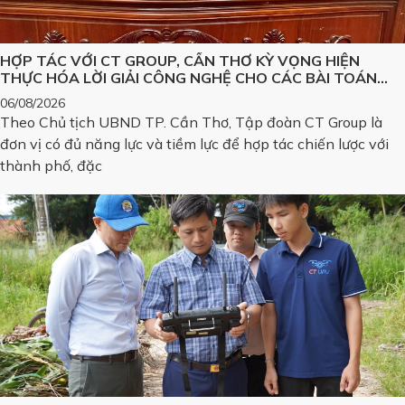
HỢP TÁC VỚI CT GROUP, CẦN THƠ KỲ VỌNG HIỆN
THỰC HÓA LỜI GIẢI CÔNG NGHỆ CHO CÁC BÀI TOÁN
LỚN
06/08/2026
Theo Chủ tịch UBND TP. Cần Thơ, Tập đoàn CT Group là
đơn vị có đủ năng lực và tiềm lực để hợp tác chiến lược với
thành phố, đặc