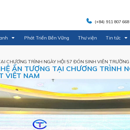
(+84) 911 807 668
oanh
Phát Triển Bền Vững
Thư viện
Tin tức
ẠI CHƯƠNG TRÌNH NGÀY HỘI 57 ĐÓN SINH VIÊN TRƯỜNG
HỆ ẤN TƯỢNG TẠI CHƯƠNG TRÌNH NG
T VIỆT NAM