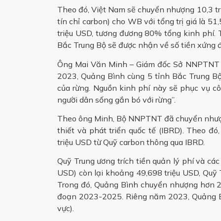
Theo đó, Việt Nam sẽ chuyển nhượng 10,3 tri
tín chỉ carbon) cho WB với tổng trị giá là 
triệu USD, tương đương 80% tổng kinh phí. T
Bắc Trung Bộ sẽ được nhận về số tiền xứng đá
Ông Mai Văn Minh – Giám đốc Sở NNPTNT tỉ
2023, Quảng Bình cùng 5 tỉnh Bắc Trung Bộ
của rừng. Nguồn kinh phí này sẽ phục vụ côn
người dân sống gắn bó với rừng”.
Theo ông Minh, Bộ NNPTNT đã chuyển nhượn
thiết và phát triển quốc tế (IBRD). Theo đ
triệu USD từ Quỹ carbon thông qua IBRD.
Quỹ Trung ương trích tiền quản lý phí và cá
USD) còn lại khoảng 49,698 triệu USD, Quỹ T
Trong đó, Quảng Bình chuyển nhượng hơn 2,4
đoạn 2023-2025. Riêng năm 2023, Quảng Bìn
vực).