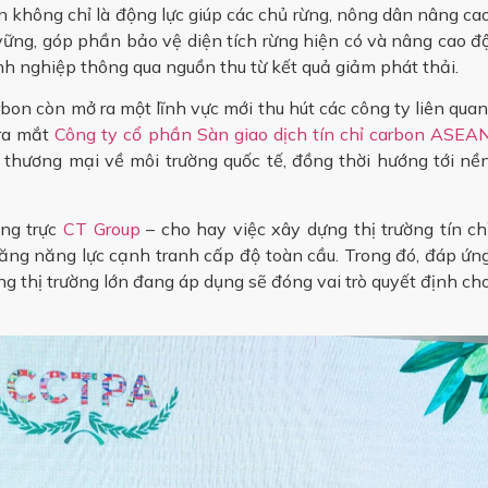
bon không chỉ là động lực giúp các chủ rừng, nông dân nâng ca
n vững, góp phần bảo vệ diện tích rừng hiện có và nâng cao đ
h nghiệp thông qua nguồn thu từ kết quả giảm phát thải.
bon còn mở ra một lĩnh vực mới thu hút các công ty liên quan
ra mắt
Công ty cổ phần Sàn giao dịch tín chỉ carbon ASEA
 thương mại về môi trường quốc tế, đồng thời hướng tới nề
ng trực
CT Group
– cho hay việc xây dựng thị trường tín ch
 tăng năng lực cạnh tranh cấp độ toàn cầu. Trong đó, đáp ứn
g thị trường lớn đang áp dụng sẽ đóng vai trò quyết định ch