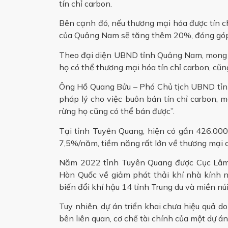
tín chỉ carbon.
Bên cạnh đó, nếu thương mại hóa được tín chỉ
của Quảng Nam sẽ tăng thêm 20%, đóng góp 
Theo đại diện UBND tỉnh Quảng Nam, mong m
họ có thể thương mại hóa tín chỉ carbon, cũn
Ông Hồ Quang Bửu – Phó Chủ tịch UBND tỉn
pháp lý cho việc buôn bán tín chỉ carbon,
rừng họ cũng có thể bán được”.
Tại tỉnh Tuyên Quang, hiện có gần 426.000 
7,5%/năm, tiềm năng rất lớn về thương mại
Năm 2022 tỉnh Tuyên Quang được Cục Lâm 
Hàn Quốc về giảm phát thải khí nhà kính 
biến đổi khí hậu 14 tỉnh Trung du và miền nú
Tuy nhiên, dự án triển khai chưa hiệu quả do
bên liên quan, cơ chế tài chính của một dự án