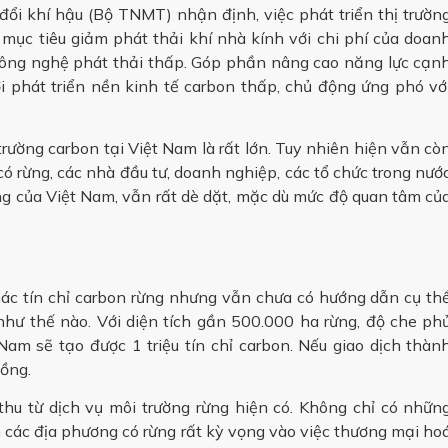
ổi khí hậu (Bộ TNMT) nhận định, việc phát triển thị trườn
c tiêu giảm phát thải khí nhà kính với chi phí của doan
 công nghệ phát thải thấp. Góp phần nâng cao năng lực cạn
i phát triển nền kinh tế carbon thấp, chủ động ứng phó vớ
ị trường carbon tại Việt Nam là rất lớn. Tuy nhiên hiện vẫn cò
 rừng, các nhà đầu tư, doanh nghiệp, các tổ chức trong nướ
ừng của Việt Nam, vẫn rất dè dặt, mặc dù mức độ quan tâm củ
hác tín chỉ carbon rừng nhưng vẫn chưa có hướng dẫn cụ th
 như thế nào. Với diện tích gần 500.000 ha rừng, độ che ph
m sẽ tạo được 1 triệu tín chỉ carbon. Nếu giao dịch thàn
đồng.
thu từ dịch vụ môi trường rừng hiện có. Không chỉ có nhữn
n các địa phương có rừng rất kỳ vọng vào việc thương mại ho