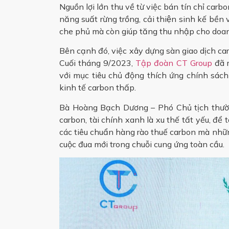
Nguồn lợi lớn thu về từ việc bán tín chỉ car
năng suất rừng trồng, cải thiện sinh kế bề
che phủ mà còn giúp tăng thu nhập cho doan
Bên cạnh đó, việc xây dựng sàn giao dịch car
Cuối tháng 9/2023,
Tập đoàn CT Group
đã 
với mục tiêu chủ động thích ứng chính sách
kinh tế carbon thấp.
Bà Hoàng Bạch Dương – Phó Chủ tịch thườ
carbon, tài chính xanh là xu thế tất yếu, để
các tiêu chuẩn hàng rào thuế carbon mà nhữn
cuộc đua mới trong chuỗi cung ứng toàn cầu.