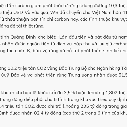
ệu tấn carbon giảm phát thải từ rừng (tương đương 10,3 triệ
51,5 triệu USD. Và vừa qua, WB đã chuyển cho Việt Nam hơn 4
ừ thỏa thuận bán tín chỉ carbon này, các tỉnh thuộc khu vự
ng để tái thiết rừng.
nh Quảng Bình, cho biết: “Lần đầu tiên và bắt đầu từ nă
 nhận được nguồn tiền từ dịch vụ hấp thụ và lưu giữ carbo
g tác quản lý, bảo vệ rừng và hỗ trợ phát triển sinh kế ch
g 10,2 triệu tấn CO2 vùng Bắc Trung Bộ cho Ngân hàng Tá
ó, Quỹ Bảo vệ và phát triển rừng Trung ương nhận được 51,
c khoản chi hợp lệ khác (tối đa 3,5% hoặc khoảng 1,802 triệ
rung ương điều phối cho 6 tỉnh trong khu vực theo quy định
 triệu tấn CO2, được chi trả khoảng 235 tỷ đồng trong gia
h được nhận 82,4 tỷ đồng (cao thứ 2 trong 6 tỉnh của kh