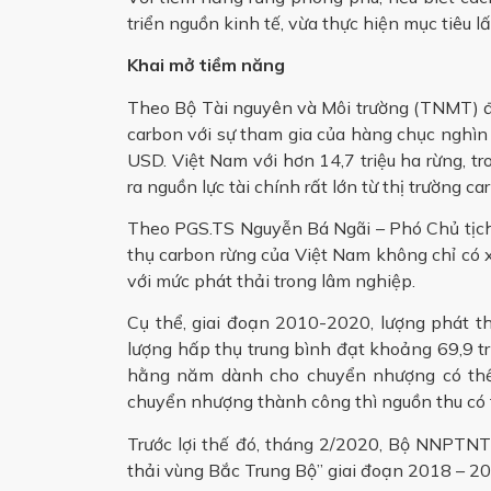
triển nguồn kinh tế, vừa thực hiện mục tiêu lấ
Khai mở tiềm năng
Theo Bộ Tài nguyên và Môi trường (TNMT) đế
carbon với sự tham gia của hàng chục nghì
USD. Việt Nam với hơn 14,7 triệu ha rừng, tr
ra nguồn lực tài chính rất lớn từ thị trường c
Theo PGS.TS Nguyễn Bá Ngãi – Phó Chủ tịch 
thụ carbon rừng của Việt Nam không chỉ có x
với mức phát thải trong lâm nghiệp.
Cụ thể, giai đoạn 2010-2020, lượng phát th
lượng hấp thụ trung bình đạt khoảng 69,9 tr
hằng năm dành cho chuyển nhượng có thể lê
chuyển nhượng thành công thì nguồn thu có 
Trước lợi thế đó, tháng 2/2020, Bộ NNPTN
thải vùng Bắc Trung Bộ” giai đoạn 2018 – 20