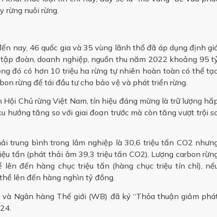
y rừng nuôi rừng.
n nay, 46 quốc gia và 35 vùng lãnh thổ đã áp dụng định gi
n tập đoàn, doanh nghiệp, nguồn thu năm 2022 khoảng 95 t
ong đó có hơn 10 triệu ha rừng tự nhiên hoàn toàn có thể tạ
arbon rừng để tái đầu tư cho bảo vệ và phát triển rừng.
Hội Chủ rừng Việt Nam, tín hiệu đáng mừng là trữ lượng hấ
u hướng tăng so với giai đoạn trước mà còn tăng vượt trội s
ải trung bình trong lâm nghiệp là 30,6 triệu tấn CO2 nhưn
iệu tấn (phát thải âm 39,3 triệu tấn CO2). Lượng carbon rừn
n đến hàng chục triệu tấn (hàng chục triệu tín chỉ), nế
thể lên đến hàng nghìn tỷ đồng.
T và Ngân hàng Thế giới (WB) đã ký “Thỏa thuận giảm phá
24.