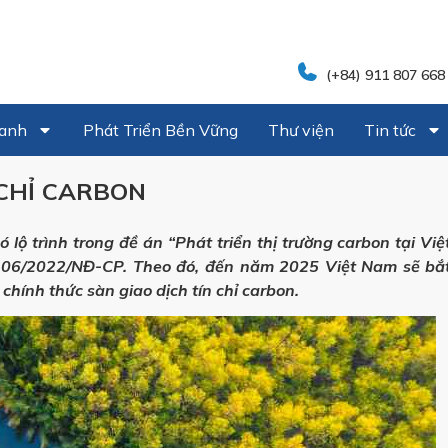
(+84) 911 807 668
oanh
Phát Triển Bền Vững
Thư viện
Tin tức
 CHỈ CARBON
ó lộ trình trong đề án “Phát triển thị trường carbon tại Việ
h 06/2022/NĐ-CP. Theo đó, đến năm 2025 Việt Nam sẽ bắ
hính thức sàn giao dịch tín chỉ carbon.