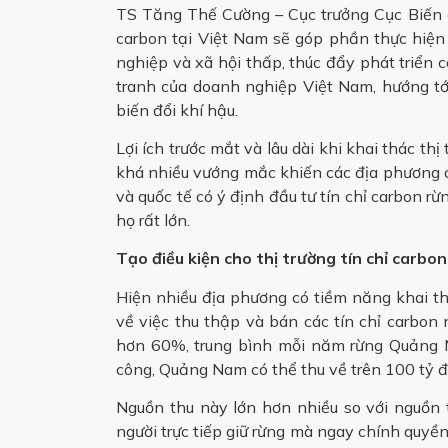
TS Tăng Thế Cường – Cục trưởng Cục Biến đ
carbon tại Việt Nam sẽ góp phần thực hiện mụ
nghiệp và xã hội thấp, thúc đẩy phát triển
tranh của doanh nghiệp Việt Nam, hướng tớ
biến đổi khí hậu.
Lợi ích trước mắt và lâu dài khi khai thác th
khá nhiều vướng mắc khiến các địa phương có
và quốc tế có ý định đầu tư tín chỉ carbon r
họ rất lớn.
Tạo điều kiện cho thị trường tín chỉ carbon
Hiện nhiều địa phương có tiềm năng khai t
về việc thu thập và bán các tín chỉ carbon
hơn 60%, trung bình mỗi năm rừng Quảng Na
công, Quảng Nam có thể thu về trên 100 tỷ 
Nguồn thu này lớn hơn nhiều so với nguồn 
người trực tiếp giữ rừng mà ngay chính quyề