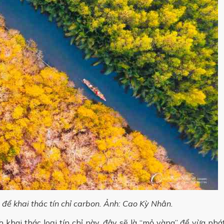
để khai thác tín chỉ carbon. Ảnh: Cao Kỳ Nhân.
 khai thác loại tín chỉ này, đây sẽ là “mỏ vàng” để vừa phá