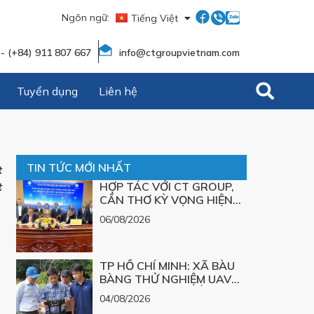
Ngôn ngữ:
Tiếng Việt
English
 - (+84) 911 807 667
info@ctgroupvietnam.com
Tuyển dụng
Liên hệ
TIN TỨC MỚI NHẤT
t
t
HỢP TÁC VỚI CT GROUP,
CẦN THƠ KỲ VỌNG HIỆN
THỰC HÓA LỜI GIẢI CÔNG
06/08/2026
NGHỆ CHO CÁC BÀI TOÁN
LỚN
TP HỒ CHÍ MINH: XÃ BÀU
BÀNG THỬ NGHIỆM UAV
XÂY DỰNG BẢN ĐỒ 3D
04/08/2026