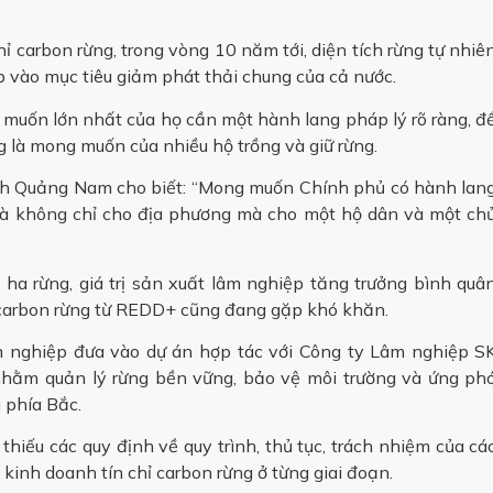
 carbon rừng, trong vòng 10 năm tới, diện tích rừng tự nhiê
vào mục tiêu giảm phát thải chung của cả nước.
uốn lớn nhất của họ cần một hành lang pháp lý rõ ràng, đ
g là mong muốn của nhiều hộ trồng và giữ rừng.
h Quảng Nam cho biết: “Mong muốn Chính phủ có hành lan
 mà không chỉ cho địa phương mà cho một hộ dân và một ch
ha rừng, giá trị sản xuất lâm nghiệp tăng trưởng bình quâ
 carbon rừng từ REDD+ cũng đang gặp khó khăn.
nghiệp đưa vào dự án hợp tác với Công ty Lâm nghiệp S
nhằm quản lý rừng bền vững, bảo vệ môi trường và ứng ph
i phía Bắc.
 thiếu các quy định về quy trình, thủ tục, trách nhiệm của cá
 kinh doanh tín chỉ carbon rừng ở từng giai đoạn.