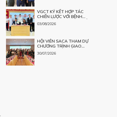
VGCT KÝ KẾT HỢP TÁC
CHIẾN LƯỢC VỚI BỆNH
VIỆN MẮT NGHỆ AN TRIỂN
03/08/2026
KHAI DỰ ÁN GIÁC MẠC
SINH HỌC
HỘI VIÊN SACA THAM DỰ
CHƯƠNG TRÌNH GIAO
THƯƠNG, KẾT NỐI CƠ HỘI
30/07/2026
HỢP TÁC CÁC DỰ ÁN BẤT
ĐỘNG SẢN TIÊU BIỂU NĂM
2026
t