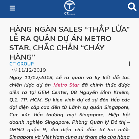
HÀNG NGÀN SALES “THẮP LỬA”
LỄ RA QUÂN DỰ ÁN METRO
STAR, CHẮC CHẮN “CHÁY
HÀNG”
CT GROUP
11/12/2019
Ngày 11/12/2018, Lễ ra quân và ký kết đối tác
chiến lược dự án
Metro Star
đã chính thức được
diễn ra tại GEM Center, 08 Nguyễn Bỉnh Khiêm,
Q.1, TP. HCM. Sự kiện vinh dự có sự đón tiếp các
đại diện cấp cao đến từ Lãnh sự quán Singapore,
Cục xúc tiến thương mại Singapore, Hiệp hội
doanh nghiệp Singapore, Phòng Quản lý Đô thị –
UBND quận 9, đại diện chủ đầu tư hai nước
Singapore và Việt Nam cùng sự tham gia của hàng