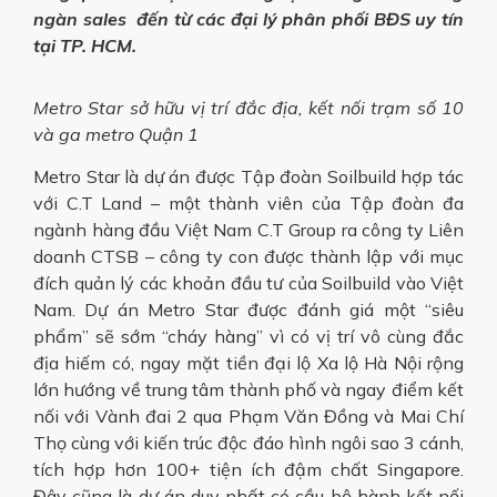
ngàn sales đến từ các đại lý phân phối BĐS uy tín
tại TP. HCM.
Metro Star sở hữu vị trí đắc địa, kết nối trạm số 10
và ga metro Quận 1
Metro Star là dự án được Tập đoàn Soilbuild hợp tác
với C.T Land – một thành viên của Tập đoàn đa
ngành hàng đầu Việt Nam C.T Group ra công ty Liên
doanh CTSB – công ty con được thành lập với mục
đích quản lý các khoản đầu tư của Soilbuild vào Việt
Nam. Dự án Metro Star được đánh giá một “siêu
phẩm” sẽ sớm “cháy hàng” vì có vị trí vô cùng đắc
địa hiếm có, ngay mặt tiền đại lộ Xa lộ Hà Nội rộng
lớn hướng về trung tâm thành phố và ngay điểm kết
nối với Vành đai 2 qua Phạm Văn Đồng và Mai Chí
Thọ cùng với kiến trúc độc đáo hình ngôi sao 3 cánh,
tích hợp hơn 100+ tiện ích đậm chất Singapore.
Đây cũng là dự án duy nhất có cầu bộ hành kết nối