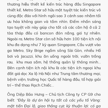
thương hiệu thiết kế kiến trúc hàng đầu Singapore
thiết kế, Metro Star sở hữu một tuyệt tác kiến trúc vô
cùng độc đáo với hình ngôi sao 3 cánh sao nhằm tối
ưu hóa không gian và tầm nhìn. Điểm nhấn sáng
tạo tuyệt vời này giúp cho tất cả các căn hộ ở cả 2
tòa tháp đều có bancon đón nắng, gió tự nhiên.
Ngoài ra, Metro Star còn sở hữu hơn 100 tiện ích nội
khu đa dạng như 7 kỳ quan Singapore, Cầu vượt vào
ga Metro, Sky Brige ngắm sông Sài Gòn, nhiều Hồ
bơi và Jacuzzi, khu ăn uống ngoài trời, vườn trồng
rau, khu mua sắm, hệ thống quản lý thông minh…
Bên cạnh tiện ích nội khu là các tiện ích ngoại khu
đắt giá dọc Xa lộ Hà Nội như Trung tâm thương mại,
bệnh viện, trường học Quốc tế hàng đầu, tổ hợp giải
trí – thể thao Rạch Chiếc…
Ông Diệp Bảo Hưng – Chủ tịch Công ty CP G9 cho
biết:
“Đây là dự án hội tụ tất cả các yếu tố Vàng:
mặt tiền Đại lộ, giao thông cực kỳ thuận lợi: có ga