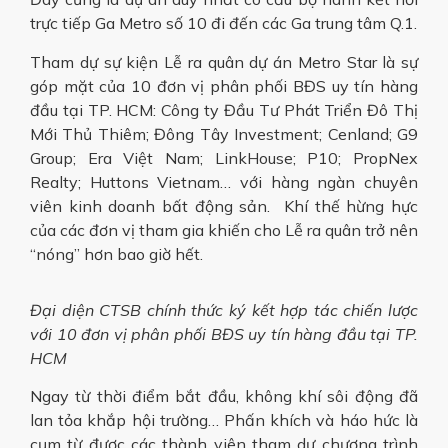
trực tiếp Ga Metro số 10 đi đến các Ga trung tâm Q.1.
Tham dự sự kiện Lễ ra quân dự án Metro Star là sự
góp mặt của 10 đơn vị phân phối BĐS uy tín hàng
đầu tại TP. HCM: Công ty Đầu Tư Phát Triển Đô Thị
Mới Thủ Thiêm; Đông Tây Investment; Cenland; G9
Group; Era Việt Nam; LinkHouse; P10; PropNex
Realty; Huttons Vietnam… với hàng ngàn chuyên
viên kinh doanh bất động sản. Khí thế hừng hực
của các đơn vị tham gia khiến cho Lễ ra quân trở nên
“nóng” hơn bao giờ hết.
Đại diện CTSB chính thức ký kết hợp tác chiến lược
với 10 đơn vị phân phối BĐS uy tín hàng đầu tại TP.
HCM
Ngay từ thời điểm bắt đầu, không khí sôi động đã
lan tỏa khắp hội trường… Phấn khích và háo hức là
cụm từ được các thành viên tham dự chương trình