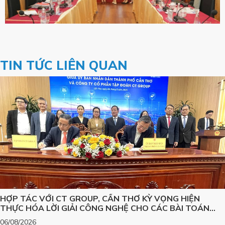
TIN TỨC LIÊN QUAN
HỢP TÁC VỚI CT GROUP, CẦN THƠ KỲ VỌNG HIỆN
THỰC HÓA LỜI GIẢI CÔNG NGHỆ CHO CÁC BÀI TOÁN
LỚN
06/08/2026