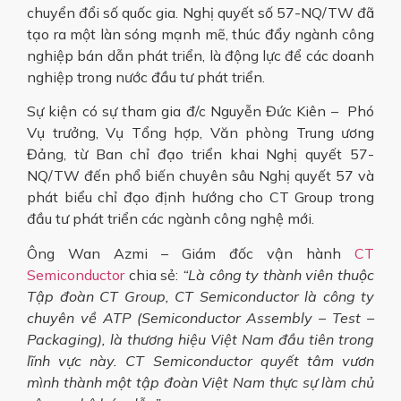
chuyển đổi số quốc gia. Nghị quyết số 57-NQ/TW đã
tạo ra một làn sóng mạnh mẽ, thúc đẩy ngành công
nghiệp bán dẫn phát triển, là động lực để các doanh
nghiệp trong nước đầu tư phát triển.
Sự kiện có sự tham gia đ/c Nguyễn Đức Kiên – Phó
Vụ trưởng, Vụ Tổng hợp, Văn phòng Trung ương
Đảng, từ Ban chỉ đạo triển khai Nghị quyết 57-
NQ/TW đến phổ biến chuyên sâu Nghị quyết 57 và
phát biểu chỉ đạo định hướng cho CT Group trong
đầu tư phát triển các ngành công nghệ mới.
Ông Wan Azmi – Giám đốc vận hành
CT
Semiconductor
chia sẻ:
“Là công ty thành viên thuộc
Tập đoàn CT Group, CT Semiconductor là công ty
chuyên về ATP (Semiconductor Assembly – Test –
Packaging), là thương hiệu Việt Nam đầu tiên trong
lĩnh vực này. CT Semiconductor quyết tâm vươn
mình thành một tập đoàn Việt Nam thực sự làm chủ