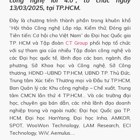
công nghệ lõi 4.0”, tổ chức ngày
13/03/2025, tại TP.HCM.
Đây là chương trình thành phần trong khuôn khổ
“Hội thảo Công nghệ Lắp ráp, Kiểm thử, Đóng gói
Tiên tiến: Cơ hội cho Việt Nam” do Đại học Quốc gia
TP. HCM và Tập đoàn
CT Group
phối hợp tổ chức
với sự tham gia của nhiều Tập đoàn công nghệ và
các Đại học quốc tế, lãnh đạo các ban, ngành, địa
phương, Sở Khoa học và Công nghệ, Sở Công
thương, HDND -UBND TP.HCM, UBND TP. Thủ Đức,
Trung tâm Xúc tiến Thương mại và Đầu tư TP.HCM,
Ban Quản lý các Khu công nghiệp – Chế xuất, Trung
tâm CMCN lần thứ 4 TP.HCM… Và các trường đại
học, chuyên gia bán dẫn, các nhà lãnh đạo doanh
nghiệp trong và ngoài nước: Đại học Quốc gia TP.
HCM, Đại học HanYang, Đại học Inha, AMKOR,
SPOT, WooWon Technology, LAM Research, ECI
Technology, WiV, Aemulus….