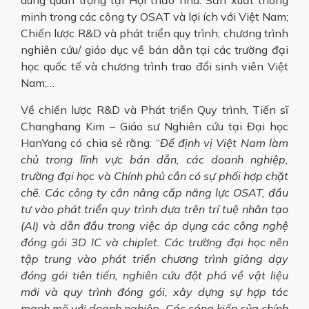
dung quan trọng tại Hội thảo như:
Sản xuất
thông
minh trong các công ty OSAT và lợi ích với Việt Nam;
Chiến lược R&D và phát triển quy trình; chương trình
nghiên cứu/ giáo dục về bán dẫn tại các trường đại
học quốc tế và chương trình trao đổi sinh viên Việt
Nam;…
Về chiến lược R&D và Phát triển Quy trình, Tiến sĩ
Changhang Kim – Giáo sư Nghiên cứu tại Đại học
HanYang có chia sẻ rằng: “
Để định vị Việt Nam làm
chủ trong lĩnh vực bán dẫn, các doanh nghiệp,
trường đại học và Chính phủ cần có sự phối hợp chặt
chẽ. Các công ty cần nâng cấp năng lực OSAT, đầu
tư vào phát triển quy trình dựa trên trí tuệ nhân tạo
(AI) và dẫn đầu trong việc áp dụng các công nghệ
đóng gói 3D IC và chiplet. Các trường đại học nên
tập trung vào phát triển chương trình giảng dạy
đóng gói tiên tiến, nghiên cứu đột phá về vật liệu
mới và quy trình đóng gói, xây dựng sự hợp tác
mạnh mẽ với doanh nghiệp. Các sáng kiến của chính