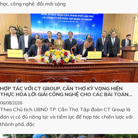
học, công nghệ, đổi mới sáng
HỢP TÁC VỚI CT GROUP, CẦN THƠ KỲ VỌNG HIỆN
THỰC HÓA LỜI GIẢI CÔNG NGHỆ CHO CÁC BÀI TOÁN
LỚN
06/08/2026
Theo Chủ tịch UBND TP. Cần Thơ, Tập đoàn CT Group là
đơn vị có đủ năng lực và tiềm lực để hợp tác chiến lược với
thành phố, đặc