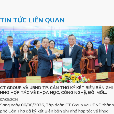
TIN TỨC LIÊN QUAN
CT GROUP VÀ UBND TP. CẦN THƠ KÝ KẾT BIÊN BẢN GHI
NHỚ HỢP TÁC VỀ KHOA HỌC, CÔNG NGHỆ, ĐỔI MỚI
SÁNG TẠO VÀ CHUYỂN ĐỔI SỐ, PHÁT TRIỂN CÁC SẢN
07/08/2026
PHẨM CÔNG NGHỆ CHIẾN LƯỢC
Sáng ngày 06/08/2026, Tập đoàn CT Group và UBND thành
phố Cần Thơ đã ký kết Biên bản ghi nhớ hợp tác về khoa