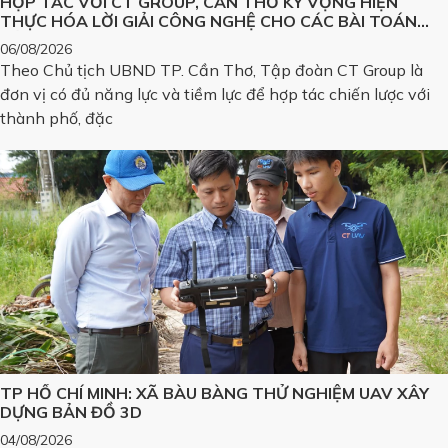
HỢP TÁC VỚI CT GROUP, CẦN THƠ KỲ VỌNG HIỆN
THỰC HÓA LỜI GIẢI CÔNG NGHỆ CHO CÁC BÀI TOÁN
LỚN
06/08/2026
Theo Chủ tịch UBND TP. Cần Thơ, Tập đoàn CT Group là
đơn vị có đủ năng lực và tiềm lực để hợp tác chiến lược với
thành phố, đặc
TP HỒ CHÍ MINH: XÃ BÀU BÀNG THỬ NGHIỆM UAV XÂY
DỰNG BẢN ĐỒ 3D
04/08/2026