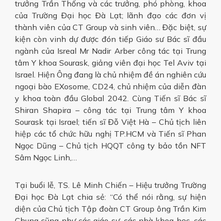
trưởng Trần Thống và các trưởng, phó phòng, khoa
của Trường Đại học Đà Lạt; lãnh đạo các đơn vị
thành viên của CT Group và sinh viên… Đặc biệt, sự
kiện còn vinh dự được đón tiếp Giáo sư Bác sĩ đầu
ngành của Isreal Mr Nadir Arber công tác tại Trung
tâm Y khoa Sourask, giảng viên đại học Tel Aviv tại
Israel. Hiện Ông đang là chủ nhiệm đề án nghiên cứu
ngoại bào EXosome, CD24, chủ nhiệm của diễn đàn
y khoa toàn đầu Global 2042. Cùng Tiến sĩ Bác sĩ
Shiran Shapira – công tác tại Trung tâm Y khoa
Sourask tại Israel; tiến sĩ Đỗ Việt Hà – Chủ tịch liên
hiệp các tổ chức hữu nghị TP.HCM và Tiến sĩ Phan
Ngọc Dũng – Chủ tịch HQQT công ty bảo tồn NFT
Sâm Ngọc Linh,…
Tại buổi lễ, TS. Lê Minh Chiến – Hiệu trưởng Trường
Đại học Đà Lạt chia sẻ: “Có thể nói rằng, sự hiện
diện của Chủ tịch Tập đoàn CT Group ông Trần Kim
Chung cũng như các giáo sư, các nhà khoa học, các