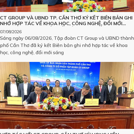
CT GROUP VÀ UBND TP. CẦN THƠ KÝ KẾT BIÊN BẢN GHI
NHỚ HỢP TÁC VỀ KHOA HỌC, CÔNG NGHỆ, ĐỔI MỚI
SÁNG TẠO VÀ CHUYỂN ĐỔI SỐ, PHÁT TRIỂN CÁC SẢN
07/08/2026
PHẨM CÔNG NGHỆ CHIẾN LƯỢC
Sáng ngày 06/08/2026, Tập đoàn CT Group và UBND thành
phố Cần Thơ đã ký kết Biên bản ghi nhớ hợp tác về khoa
học, công nghệ, đổi mới sáng