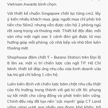
Vietnam Awards bình chọn.
Với thiết kế chuẩn Singapore chắt lọc từng cm2, lấy
ý kiến nhiều khách mua, giúp người mua chỉ phải trả
tiền cho 56m2 nhưng vẫn được căn hộ 2 phòng ngủ
rất sang trọng và thoáng mát. Thiết kế độc đáo, mỗi
sàn như một ngôi sao 3 cánh đón gió được từ mọi
hướng giúp mỗi phòng, cả nhà bếp và nhà tắm luôn
thoáng mát.
Shophouse đậm chất Ý – Burano Station trên Đại lộ
8 làn xe, một vị trí chiến lược cửa ngõ TP. Hồ Chí
Minh, thiết kế đáp ứng nhu cầu vừa kinh doanh vừa
lưu trú giá chỉ bằng 1 căn hộ.
Luôn kiên định với chiến lược bám chặt nhu cầu thật
của thị trường, trung thành với giá trị cốt lõi: phụng
sự tốt nhất cho cộng đồng và phát triển bền vững.
Chính đều này đã tạo nên “sức mạnh” giúp CT Land
vững vàng vượt qua nhiều giai đoạn khó khăn, trở