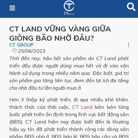
CT LAND VỮNG VÀNG GIỮA
GIÔNG BÃO NHỜ ĐÂU?
CT GROUP
25/06/2023
Tính đến nay, hầu hết sản phẩm do CT Land phát
triển đều được người dùng mua hết và đi vào vận
hành sử dụng trong nhiều năm qua. Đặc biệt, giá trị
sản phẩm gia tăng liên tục, đem đến lợi ích đa tầng
cho nhà đầu tư lẫn người mua ở.
Hơn 3 thập kỷ phát triển, đi qua nhiều khó khăn,
thách thức của thời cuộc,
CT Land
luôn luôn từng
bước phát triển ổn định trong lĩnh vực bất động sản
(BĐS). CT Land hiện nay được biết đến là thương
hiệu uy tín, đã phát triển thành công các dòng sản
phẩm BĐS nhà ở, BĐS bán lẻ, BĐS hậu cần và BĐS