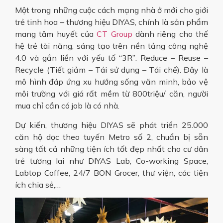
Một trong những cuộc cách mạng nhà ở mới cho giới
trẻ tinh hoa – thương hiệu DIYAS, chính là sản phẩm
mang tâm huyết của
CT Group
dành riêng cho thế
hệ trẻ tài năng, sáng tạo trên nền tảng công nghệ
4.0 và gắn liền với yếu tố “3R”: Reduce – Reuse –
Recycle (Tiết giảm – Tái sử dụng – Tái chế). Đây là
mô hình đáp ứng xu hướng sống văn minh, bảo vệ
môi trường với giá rất mềm từ 800triệu/ căn, người
mua chỉ cần có job là có nhà.
Dự kiến, thương hiệu DIYAS sẽ phát triển 25.000
căn hộ dọc theo tuyến Metro số 2, chuẩn bị sẵn
sàng tất cả những tiện ích tốt đẹp nhất cho cư dân
trẻ tương lai như DIYAS Lab, Co-working Space,
Labtop Coffee, 24/7 BON Grocer, thư viện, các tiện
ích chia sẻ,…