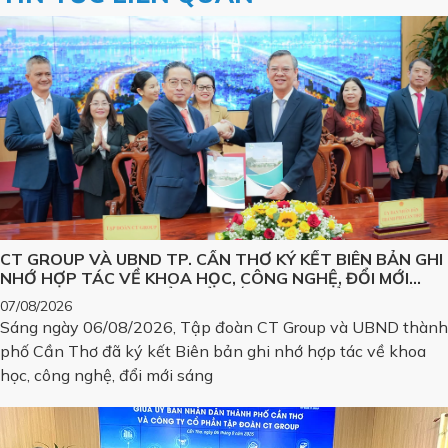
CT GROUP VÀ UBND TP. CẦN THƠ KÝ KẾT BIÊN BẢN GHI
NHỚ HỢP TÁC VỀ KHOA HỌC, CÔNG NGHỆ, ĐỔI MỚI
SÁNG TẠO VÀ CHUYỂN ĐỔI SỐ, PHÁT TRIỂN CÁC SẢN
07/08/2026
PHẨM CÔNG NGHỆ CHIẾN LƯỢC
Sáng ngày 06/08/2026, Tập đoàn CT Group và UBND thành
phố Cần Thơ đã ký kết Biên bản ghi nhớ hợp tác về khoa
học, công nghệ, đổi mới sáng