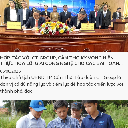
HỢP TÁC VỚI CT GROUP, CẦN THƠ KỲ VỌNG HIỆN
THỰC HÓA LỜI GIẢI CÔNG NGHỆ CHO CÁC BÀI TOÁN
LỚN
06/08/2026
Theo Chủ tịch UBND TP. Cần Thơ, Tập đoàn CT Group là
đơn vị có đủ năng lực và tiềm lực để hợp tác chiến lược với
thành phố, đặc