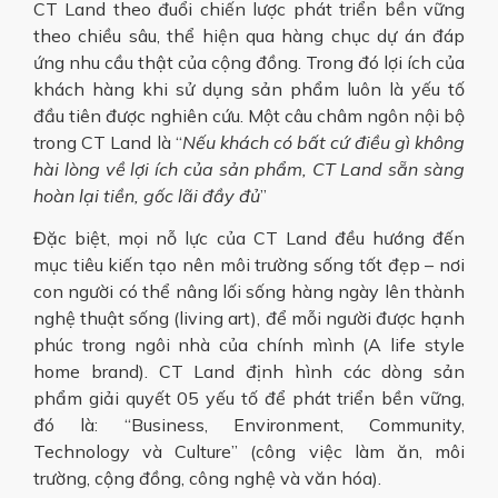
CT Land theo đuổi chiến lược phát triển bền vững
theo chiều sâu, thể hiện qua hàng chục dự án đáp
ứng nhu cầu thật của cộng đồng. Trong đó lợi ích của
khách hàng khi sử dụng sản phẩm luôn là yếu tố
đầu tiên được nghiên cứu. Một câu châm ngôn nội bộ
trong CT Land là “
Nếu khách có bất cứ điều gì không
hài lòng về lợi ích của sản phẩm, CT Land sẵn sàng
hoàn lại tiền, gốc lãi đầy đủ
”
Đặc biệt, mọi nỗ lực của CT Land đều hướng đến
mục tiêu kiến tạo nên môi trường sống tốt đẹp – nơi
con người có thể nâng lối sống hàng ngày lên thành
nghệ thuật sống (living art), để mỗi người được hạnh
phúc trong ngôi nhà của chính mình (A life style
home brand). CT Land định hình các dòng sản
phẩm giải quyết 05 yếu tố để phát triển bền vững,
đó là: “Business, Environment, Community,
Technology và Culture” (công việc làm ăn, môi
trường, cộng đồng, công nghệ và văn hóa).