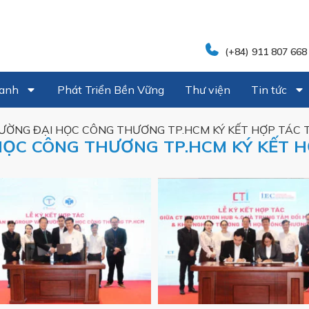
(+84) 911 807 668
oanh
Phát Triển Bền Vững
Thư viện
Tin tức
ƯỜNG ĐẠI HỌC CÔNG THƯƠNG TP.HCM KÝ KẾT HỢP TÁC TO
ỌC CÔNG THƯƠNG TP.HCM KÝ KẾT HỢ