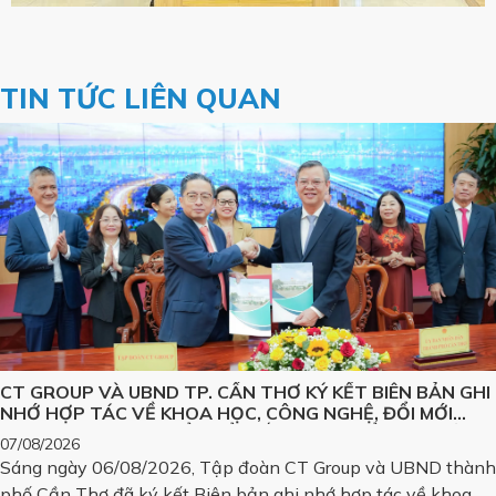
TIN TỨC LIÊN QUAN
CT GROUP VÀ UBND TP. CẦN THƠ KÝ KẾT BIÊN BẢN GHI
NHỚ HỢP TÁC VỀ KHOA HỌC, CÔNG NGHỆ, ĐỔI MỚI
SÁNG TẠO VÀ CHUYỂN ĐỔI SỐ, PHÁT TRIỂN CÁC SẢN
07/08/2026
PHẨM CÔNG NGHỆ CHIẾN LƯỢC
Sáng ngày 06/08/2026, Tập đoàn CT Group và UBND thành
phố Cần Thơ đã ký kết Biên bản ghi nhớ hợp tác về khoa