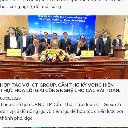
học, công nghệ, đổi mới sáng
HỢP TÁC VỚI CT GROUP, CẦN THƠ KỲ VỌNG HIỆN
THỰC HÓA LỜI GIẢI CÔNG NGHỆ CHO CÁC BÀI TOÁN
LỚN
06/08/2026
Theo Chủ tịch UBND TP. Cần Thơ, Tập đoàn CT Group là
đơn vị có đủ năng lực và tiềm lực để hợp tác chiến lược với
thành phố, đặc