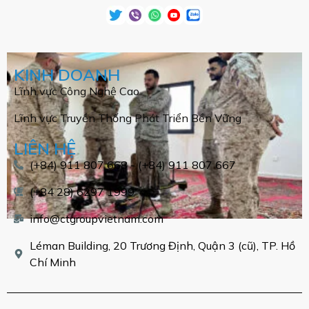
KINH DOANH
Lĩnh vực Công Nghệ Cao
Lĩnh vực Truyền Thống Phát Triển Bền Vững
LIÊN HỆ
(+84) 911 807 668 - (+84) 911 807 667
(+84 28) 6297 1999
info@ctgroupvietnam.com
Léman Building, 20 Trương Định, Quận 3 (cũ), TP. Hồ
Chí Minh