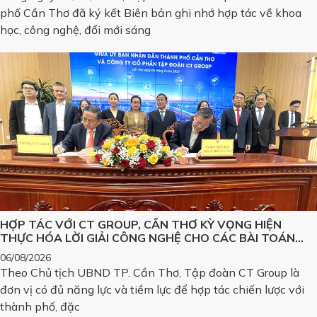
phố Cần Thơ đã ký kết Biên bản ghi nhớ hợp tác về khoa
học, công nghệ, đổi mới sáng
HỢP TÁC VỚI CT GROUP, CẦN THƠ KỲ VỌNG HIỆN
THỰC HÓA LỜI GIẢI CÔNG NGHỆ CHO CÁC BÀI TOÁN
LỚN
06/08/2026
Theo Chủ tịch UBND TP. Cần Thơ, Tập đoàn CT Group là
đơn vị có đủ năng lực và tiềm lực để hợp tác chiến lược với
thành phố, đặc