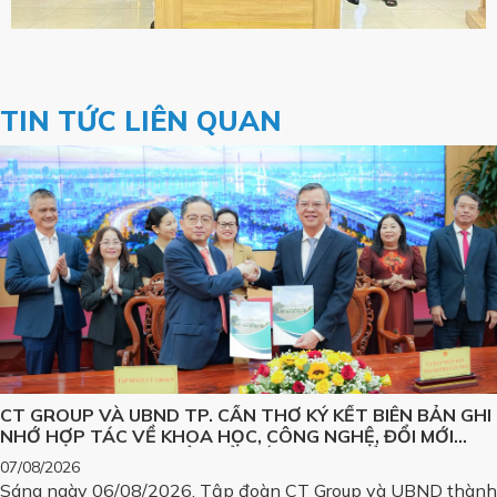
TIN TỨC LIÊN QUAN
CT GROUP VÀ UBND TP. CẦN THƠ KÝ KẾT BIÊN BẢN GHI
NHỚ HỢP TÁC VỀ KHOA HỌC, CÔNG NGHỆ, ĐỔI MỚI
SÁNG TẠO VÀ CHUYỂN ĐỔI SỐ, PHÁT TRIỂN CÁC SẢN
07/08/2026
PHẨM CÔNG NGHỆ CHIẾN LƯỢC
Sáng ngày 06/08/2026, Tập đoàn CT Group và UBND thành