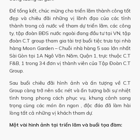
Để tổng kết, chúc mừng cho triển lãm thành công tốt
đẹp và chiêu đãi những vị lãnh đạo của các tỉnh
thành trong cả nước về tham dự triển lãm, các công
ty, tập đoàn BĐS nước ngoài đang đầu tư tại VN, tập
đoàn C.T group tham gia tài trợ buổi tiệc trưa tại nhà
hàng Moon Garden – Chuỗi nhà hàng 5 sao lớn nhất
Sài Gòn tại 1A Ngô Văn Năm, Quận 1, trực thuộc C.T
F&B, 1 trong 34 đơn vị thành viên của Tập Đoàn C.T
Group.
Sau buổi chiêu đãi hình ảnh và ấn tượng về C.T
Group càng trở nên sắc nét và ấn tượng bởi sự nhiệt
tình trong phong cách phục vụ, khung cảnh sang
trọng cùng các món ăn ngon , độc đáo đã làm hài
lòng tất cả những vị khách tham dự.
Một vài hình ảnh tại triển lãm và buổi tọa đàm: