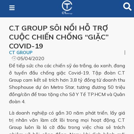
C.T GROUP SÔI NỔI HỖ TRỢ
CUỘC CHIẾN CHỐNG “GIẶC”
COVID-19
CT GROUP
05/04/2020
Để tiếp sức cho các chiến sỹ áo trắng, áo xanh, đang
ở tuyến đầu chống giặc Covid-19, Tập đoàn C.T
Group cam kết sẽ trích hơn 3,8 tỷ đồng từ doanh thu
Shophouse dự án Metro Star, tương đương 50 triệu
đồng/căn để trao tặng cho Sở Y Tế TP.HCM và Quân
đoàn 4.
Là doanh nghiệp có gần 30 năm phát triển, lấy giá
trị nhân văn làm cốt lõi trong mọi hoạt động, C.T
Group luôn là lá cờ đầu trong việc chia sẻ trách