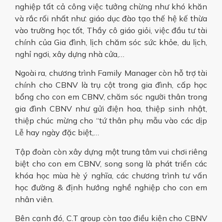
nghiệp tất cả công việc tưởng chừng như khó khăn
và rắc rối nhất như: giáo dục đào tạo thế hệ kế thừa
vào trường học tốt, Thầy cô giáo giỏi, việc đầu tư tài
chính của Gia đình, lịch chăm sóc sức khỏe, du lịch,
nghỉ ngơi, xây dựng nhà cửa,…
Ngoài ra, chương trình Family Manager còn hỗ trợ tài
chính cho CBNV là trụ cột trong gia đình, cấp học
bổng cho con em CBNV, chăm sóc người thân trong
gia đình CBNV như gửi điện hoa, thiệp sinh nhật,
thiệp chúc mừng cho “tứ thân phụ mẫu vào các dịp
Lễ hay ngày đặc biệt,…
Tập đoàn còn xây dựng một trung tâm vui chơi riêng
biệt cho con em CBNV, song song là phát triển các
khóa học mùa hè ý nghĩa, các chương trình tư vấn
học đường & định hướng nghề nghiệp cho con em
nhân viên.
Bên cạnh đó, C.T group còn tạo điều kiện cho CBNV