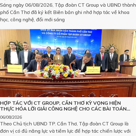
PHẨM CÔNG NGHỆ CHIẾN LƯỢC
Sáng ngày 06/08/2026, Tập đoàn CT Group và UBND thành
phố Cần Thơ đã ký kết Biên bản ghi nhớ hợp tác về khoa
học, công nghệ, đổi mới sáng
HỢP TÁC VỚI CT GROUP, CẦN THƠ KỲ VỌNG HIỆN
THỰC HÓA LỜI GIẢI CÔNG NGHỆ CHO CÁC BÀI TOÁN
LỚN
06/08/2026
Theo Chủ tịch UBND TP. Cần Thơ, Tập đoàn CT Group là
đơn vị có đủ năng lực và tiềm lực để hợp tác chiến lược với