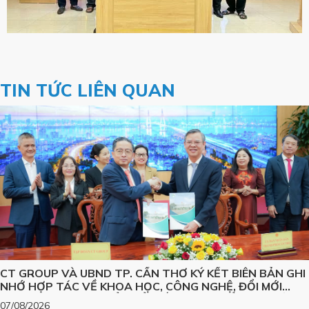
TIN TỨC LIÊN QUAN
CT GROUP VÀ UBND TP. CẦN THƠ KÝ KẾT BIÊN BẢN GHI
NHỚ HỢP TÁC VỀ KHOA HỌC, CÔNG NGHỆ, ĐỔI MỚI
SÁNG TẠO VÀ CHUYỂN ĐỔI SỐ, PHÁT TRIỂN CÁC SẢN
07/08/2026