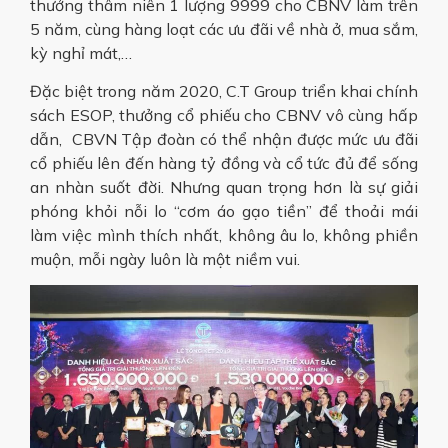
thưởng thâm niên 1 lượng 9999 cho CBNV làm trên
5 năm, cùng hàng loạt các ưu đãi về nhà ở, mua sắm,
kỳ nghỉ mát,…
Đặc biệt trong năm 2020, C.T Group triển khai chính
sách ESOP, thưởng cổ phiếu cho CBNV vô cùng hấp
dẫn, CBVN Tập đoàn có thể nhận được mức ưu đãi
cổ phiếu lên đến hàng tỷ đồng và cổ tức đủ để sống
an nhàn suốt đời. Nhưng quan trọng hơn là sự giải
phóng khỏi nỗi lo “cơm áo gạo tiền” để thoải mái
làm việc mình thích nhất, không âu lo, không phiền
muộn, mỗi ngày luôn là một niềm vui.