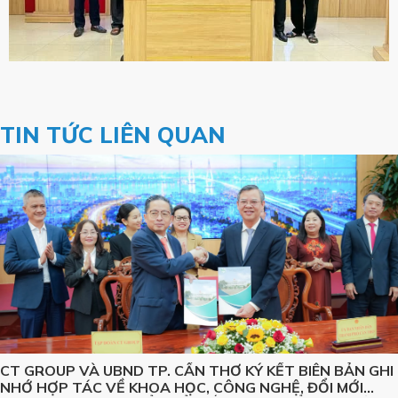
TIN TỨC LIÊN QUAN
CT GROUP VÀ UBND TP. CẦN THƠ KÝ KẾT BIÊN BẢN GHI
NHỚ HỢP TÁC VỀ KHOA HỌC, CÔNG NGHỆ, ĐỔI MỚI