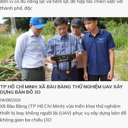
đơn vị có đủ năng lực và tiềm lực để hợp tác chiến lược với
thành phố, đặc
TP HỒ CHÍ MINH: XÃ BÀU BÀNG THỬ NGHIỆM UAV XÂY
DỰNG BẢN ĐỒ 3D
04/08/2026
Xã Bàu Bàng (TP Hồ Chí Minh) vừa triển khai thử nghiệm
thiết bị bay không người lái (UAV) phục vụ xây dựng bản đồ
không gian ba chiều (3D