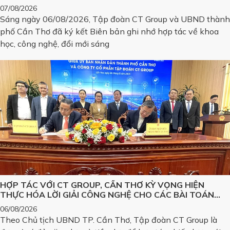
SÁNG TẠO VÀ CHUYỂN ĐỔI SỐ, PHÁT TRIỂN CÁC SẢN
07/08/2026
PHẨM CÔNG NGHỆ CHIẾN LƯỢC
Sáng ngày 06/08/2026, Tập đoàn CT Group và UBND thành
phố Cần Thơ đã ký kết Biên bản ghi nhớ hợp tác về khoa
học, công nghệ, đổi mới sáng
HỢP TÁC VỚI CT GROUP, CẦN THƠ KỲ VỌNG HIỆN
THỰC HÓA LỜI GIẢI CÔNG NGHỆ CHO CÁC BÀI TOÁN
LỚN
06/08/2026
Theo Chủ tịch UBND TP. Cần Thơ, Tập đoàn CT Group là