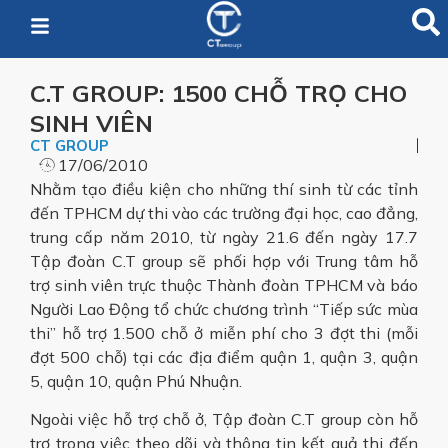
C.T GROUP: 1500 CHỖ TRỌ CHO
SINH VIÊN
CT GROUP
17/06/2010
​Nhằm tạo điều kiện cho những thí sinh từ các tỉnh
đến TPHCM dự thi vào các trường đại học, cao đẳng,
trung cấp năm 2010, từ ngày 21.6 đến ngày 17.7
Tập đoàn C.T group sẽ phối hợp với Trung tâm hỗ
trợ sinh viên trực thuộc Thành đoàn TPHCM và báo
Người Lao Động tổ chức chương trình “Tiếp sức mùa
thi” hỗ trợ 1.500 chỗ ở miễn phí cho 3 đợt thi (mỗi
đợt 500 chỗ) tại các địa điểm quận 1, quận 3, quận
5, quận 10, quận Phú Nhuận.
Ngoài việc hỗ trợ chỗ ở, Tập đoàn C.T group còn hỗ
trợ trong việc theo dõi và thông tin kết quả thi đến