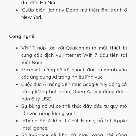
đại đến Hà Nội.
‘Cướp biển’ Johnny Depp mở triển lãm tranh ở
New York.
Công nghệ:
VNPT hợp tác với Qualcomm ra mắt thiết bị
cung cấp dịch vụ Internet Wifi 7 đầu tiên tại
Việt Nam.
Microsoft công bố kế hoạch đầu tư mạnh vào
các ứng dụng AI trong nhiều lĩnh vực.
Cuộc đua AI nóng đến mức Google huy động cả
năng lượng hạt nhân, Open AI huy động được
hơn 6 tỷ USD.
Sự bùng nổ AI có thể thúc đẩy đầu tư quy mô
lớn vào năng lượng sạch.
iPhone SE 4 khai tử nút Home, hỗ trợ Apple
Intelligence.
Rolls-Royce sẽ khai tử máy xăng, chỉ dùng