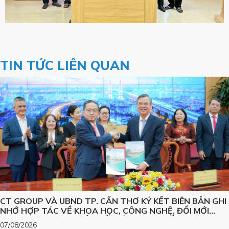
TIN TỨC LIÊN QUAN
CT GROUP VÀ UBND TP. CẦN THƠ KÝ KẾT BIÊN BẢN GHI
NHỚ HỢP TÁC VỀ KHOA HỌC, CÔNG NGHỆ, ĐỔI MỚI
SÁNG TẠO VÀ CHUYỂN ĐỔI SỐ, PHÁT TRIỂN CÁC SẢN
07/08/2026