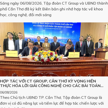
PHẨM CÔNG NGHỆ CHIẾN LƯỢC
Sáng ngày 06/08/2026, Tập đoàn CT Group và UBND thành
phố Cần Thơ đã ký kết Biên bản ghi nhớ hợp tác về khoa
học, công nghệ, đổi mới sáng
HỢP TÁC VỚI CT GROUP, CẦN THƠ KỲ VỌNG HIỆN
THỰC HÓA LỜI GIẢI CÔNG NGHỆ CHO CÁC BÀI TOÁN
LỚN
06/08/2026
Theo Chủ tịch UBND TP. Cần Thơ, Tập đoàn CT Group là
đơn vị có đủ năng lực và tiềm lực để hợp tác chiến lược với