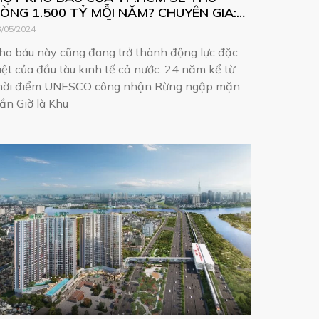
ÒNG 1.500 TỶ MỖI NĂM? CHUYÊN GIA:
HẢI ĐO LƯỜNG LỖ HAY LÃI ĐÃ!
3/05/2024
ho báu này cũng đang trở thành động lực đặc
iệt của đầu tàu kinh tế cả nước. 24 năm kể từ
hời điểm UNESCO công nhận Rừng ngập mặn
ần Giờ là Khu