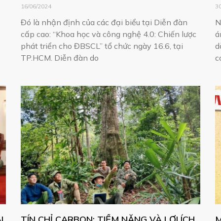
16/06/2024
3
Đó là nhận định của các đại biểu tại Diễn đàn
N
cấp cao: “Khoa học và công nghệ 4.0: Chiến lược
á
phát triển cho ĐBSCL” tổ chức ngày 16.6, tại
d
TP.HCM. Diễn đàn do
c
I
TÍN CHỈ CARBON: TIỀM NĂNG VÀ LỢI ÍCH
M