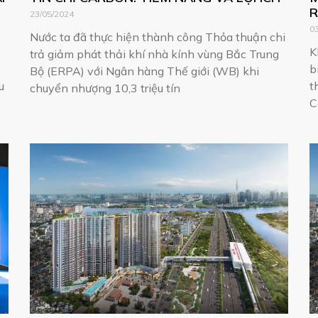
R
23/05/2024
P
0
Nước ta đã thực hiện thành công Thỏa thuận chi
K
trả giảm phát thải khí nhà kính vùng Bắc Trung
b
Bộ (ERPA) với Ngân hàng Thế giới (WB) khi
u
t
chuyển nhượng 10,3 triệu tín
C