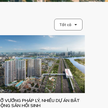
Tất cả
Ỡ VƯỚNG PHÁP LÝ, NHIỀU DỰ ÁN BẤT
ỘNG SẢN HỒI SINH