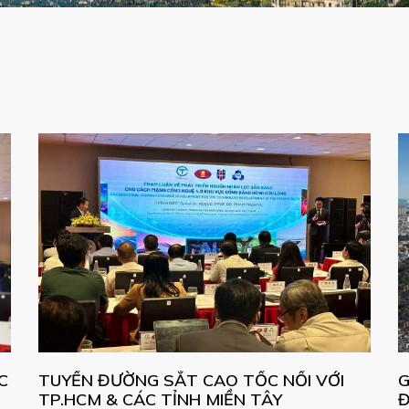
C
TUYẾN ĐƯỜNG SẮT CAO TỐC NỐI VỚI
G
TP.HCM & CÁC TỈNH MIỀN TÂY
Đ