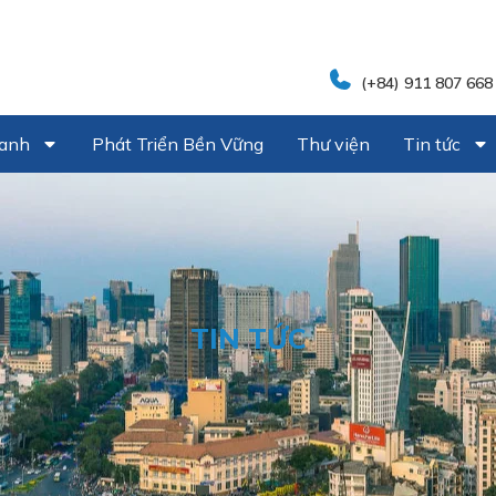
(+84) 911 807 668
oanh
Phát Triển Bền Vững
Thư viện
Tin tức
TIN TỨC