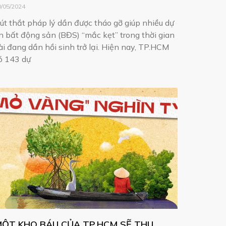
0/05/2024
út thắt pháp lý dần được tháo gỡ giúp nhiều dự
n bất động sản (BĐS) “mắc kẹt” trong thời gian
ài đang dần hồi sinh trở lại. Hiện nay, TP.HCM
ó 143 dự
ỘT KHO BÁU CỦA TP.HCM SẼ THU