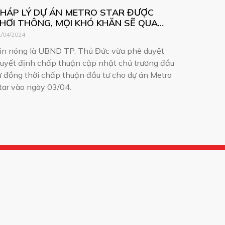
HÁP LÝ DỰ ÁN METRO STAR ĐƯỢC
HƠI THÔNG, MỌI KHÓ KHĂN SẼ QUA
I…!
1/04/2024
in nóng là UBND TP. Thủ Đức vừa phê duyệt
uyết định chấp thuận cập nhật chủ trương đầu
ư đồng thời chấp thuận đầu tư cho dự án Metro
tar vào ngày 03/04.