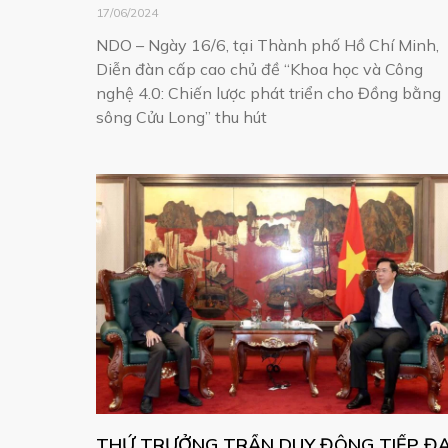
BẰNG SÔNG CỬU LONG
17/06/2024
NDO – Ngày 16/6, tại Thành phố Hồ Chí Minh,
Diễn đàn cấp cao chủ đề “Khoa học và Công
nghệ 4.0: Chiến lược phát triển cho Đồng bằng
sông Cửu Long” thu hút
THỨ TRƯỞNG TRẦN DUY ĐÔNG TIẾP ĐẠ