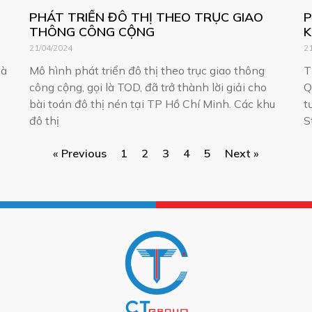
PHÁT TRIỂN ĐÔ THỊ THEO TRỤC GIAO
P
THÔNG CÔNG CỘNG
K
Đ
21/04/2024
2
và
Mô hình phát triển đô thị theo trục giao thông
T
công cộng, gọi là TOD, đã trở thành lời giải cho
Q
bài toán đô thị nén tại TP Hồ Chí Minh. Các khu
t
đô thị
S
« Previous
1
2
3
4
5
Next »